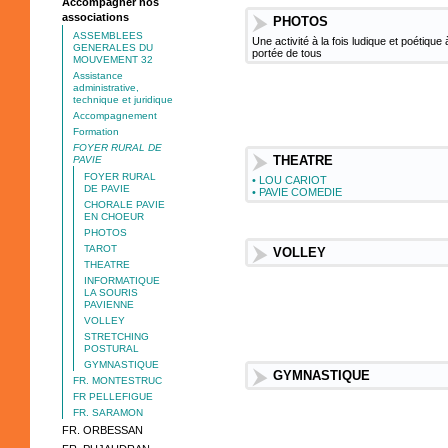
Accompagner nos
associations
PHOTOS
ASSEMBLEES
Une activité à la fois ludique et poétique 
GENERALES DU
portée de tous
MOUVEMENT 32
Assistance
administrative,
technique et juridique
Accompagnement
Formation
FOYER RURAL DE
THEATRE
PAVIE
FOYER RURAL
•
LOU CARIOT
DE PAVIE
•
PAVIE COMEDIE
CHORALE PAVIE
EN CHOEUR
PHOTOS
TAROT
VOLLEY
THEATRE
INFORMATIQUE
LA SOURIS
PAVIENNE
VOLLEY
STRETCHING
POSTURAL
GYMNASTIQUE
GYMNASTIQUE
FR. MONTESTRUC
FR PELLEFIGUE
FR. SARAMON
FR. ORBESSAN