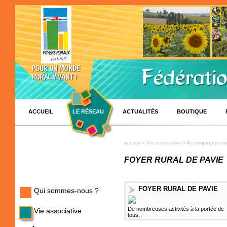
ACCUEIL
LE RÉSEAU
ACTUALITÉS
BOUTIQUE
accueil
>
Vie associative
>
Accompagner nos
FOYER RURAL DE PAVIE
FOYER RURAL DE PAVIE
Qui sommes-nous ?
De nombreuses activités à la portée de
Vie associative
tous,