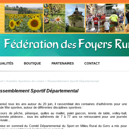
UALITÉS
BOUTIQUE
PARTENAIRES
CONTACT
eil
>
Activités Sportives de Loisirs
> Rassemblement Sportif Départemental
ssemblement Sportif Départemental
nisé tous les ans autour du 20 juin, il rassemblait des centaines d'adhérents pour une
de fête sportive, autour de différentes disciplines sportives :
ours de pêche, pétanque, quilles au maillet, palet gascon, tennis de table, volley-ball,
donnée pédestre... tous les adhérents de 7 à 77 ans se retrouvaient pour une journée
iviale...
mise en sommeil du Comité Départemental du Sport en Milieu Rural du Gers a mis pour