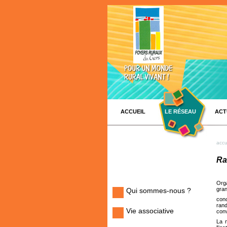
ACCUEIL
LE RÉSEAU
ACT
accu
Ra
Orga
gran
Qui sommes-nous ?
conc
ran
Vie associative
conv
La 