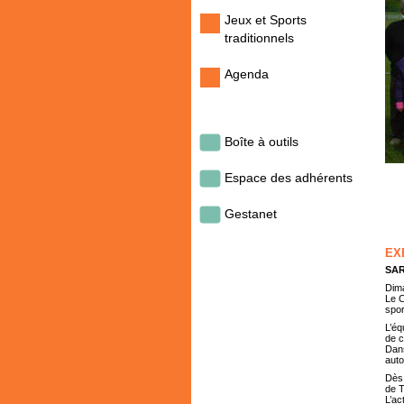
Jeux et Sports
traditionnels
Agenda
Boîte à outils
Espace des adhérents
Gestanet
EX
SAR
Dima
Le C
spo
L’éq
de c
Dans
auto
Dès 
de T
L’ac