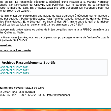
rds du lac. La randonnée pédestre a bénéficié d’une initiation à la Marche Nordique,
pensée par l’animatrice du CRSMR. Midi-Pyrénées. Sur le parcours de la randonnée
stre, le maire de Saint-Elix-d’Astarac avait pris soin d’accueillir les marcheurs pour leur
enter l’œuvre du Land’Art.
rès-midi offrait aux participants une palette de jeux d’adresse à découvrir sur un parcours
que par équipes : Patigo de Bretagne, Palet Fonte de Vendée, Sjoelbak de Hollande, Molky
lles Finlandaises). Et le Disc-golf, jeu importé des USA, mixte entre le golf et le frisbee,
iscité par les participants, qui était initié par les animateurs du CRSMR.
aveyronnais présentaient les quilles de 8, jeu de quilles inscrits à la FFBSQ au même titre
les Quilles au Maillet.
 clôturer cette journée, tous les participants ont pu partager le verre de l’amitié offert par la
icipalité de SARAMON.
résultats
onses de la Randonnée
Archives Rassemblements Sportifs
ASSEMBLEMENT 2011
ASSEMBLEMENT 2012
ASSEMBLEMENT 2013
ration des Foyers Ruraux du Gers
rue Victor Hugo - 32000 AUCH -
 05 62 05 69 25 - Fax : 05 62 25 93 65 -
fdfr32@wanadoo.fr