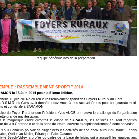
Initiation au Disc-golf avec le CRSMR Midi Pyrénées
L'équipe bénévole lors de la préparation
EMPLE : RASSEMBLEMENT SPORTIF 2014
AMON le 15 Juin 2014 pour la 51ème édition.
nche 15 juin 2014 a eu lieu le rassemblement sportif des Foyers Ruraux du Gers.
.D.S.M.R. du Gers avait donné rendez-vous à tous ses adhérents pour une journée multi-
rts et conviviale à SARAMON.
uipe du Foyer Rural et son Président Yves AUGE ont relevé le challenge de l’organisation
ette grande manifestation.
 le magnifique cadre qu’offrait le village de SARAMON, les activités se sont réparties
ur de la « Garenne » et de la base de loisirs, ouverte exceptionnellement à cette occasion.
9 h 00, chacun pouvait se diriger vers les activités de son choix autour du stade : Tennis
able, Quilles au Maillet, Pétanque, Palet Gascon.
tivité Beach-Volley a profité du cadre de la base de loisirs qui a accueilli les équipes aux