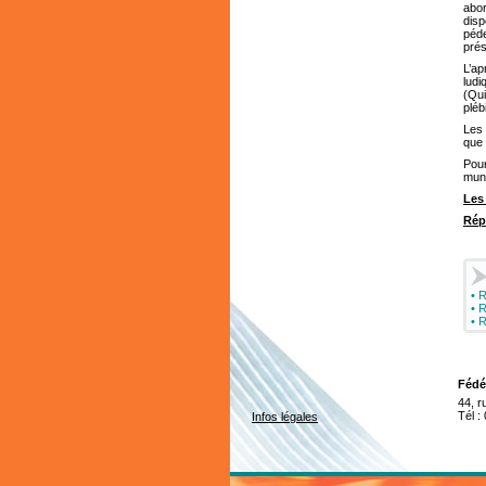
abo
dis
péde
prés
L’ap
ludi
(Qui
pléb
Les 
que 
Pour
mun
Les 
Rép
•
R
•
R
•
R
Fédé
44, 
Tél :
Infos légales