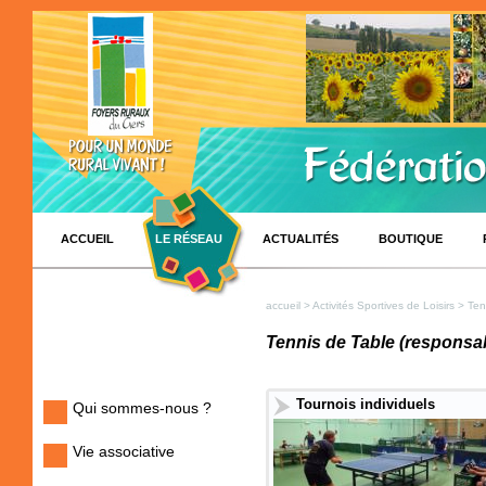
ACCUEIL
LE RÉSEAU
ACTUALITÉS
BOUTIQUE
accueil
>
Activités Sportives de Loisirs
> Ten
Tennis de Table (responsa
Tournois individuels
Qui sommes-nous ?
Vie associative